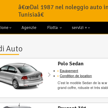
â€œDal 1987 nel noleggio auto i
Tunisiaâ€
zione
Agenzie
Flotta
servizi +
i Auto
Polo Sedan
Equipement
Condition de location
C’est le modèle Sedan de la w.w 
grand coffre, robuste et trés stab