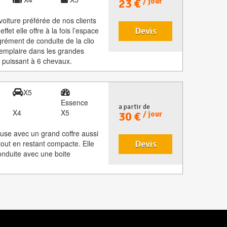
23 €
/ jour
voiture préférée de nos clients
fet elle offre à la fois l’espace
Devis
grément de conduite de la clio
 exemplaire dans les grandes
r puissant à 6 chevaux.
X5
Essence
a partir de
X4
X5
30 €
/ jour
ieuse avec un grand coffre aussi
out en restant compacte. Elle
Devis
onduite avec une boite