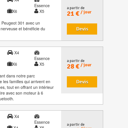
Essence
a partir de
X6
X5
21 €
/ jour
la Peugeot 301 avec un
s nerveuse et bénéficie du
Devis
X4
Essence
a partir de
X6
X5
28 €
/ jour
rant dans notre parc
 les familles qui arrivent en
Devis
, tout en offrant un intérieur
aire avec son moteur à 6
uetooth.
X4
Essence
a partir de
X4
X5