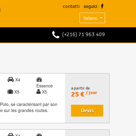
seguici :
contatti
n
Italiano
(+216) 71 963 409
X4
Essence
a partir de
X5
X5
25 €
/ jour
Polo, se caractérisant par son
le sur les grandes routes.
Devis
X4